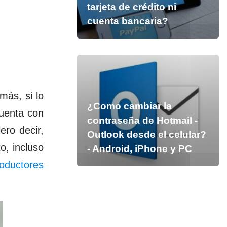
tarjeta de crédito ni
cuenta bancaria?
más, si lo
¿Como cambiar la
cuenta con
contraseña de Hotmail -
ro decir,
Outlook desde el celular?
o, incluso
- Android, iPhone y PC
oductores