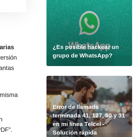
arias
¿Es posible hackear un
grupo de WhatsApp?
ersión
uantas
 misma
Error de llamada
terminada 41, 127, 50 y 31
n
en mi línea Telcel -
PDF”.
Solución rápida