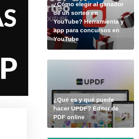
¿Cómo elegir al ganador
de un sorteo en
YouTube? Herramienta y
app para concursos en
YouTube
¿Qué es y qué puede
hacer UPDF? Editor de
PDF online