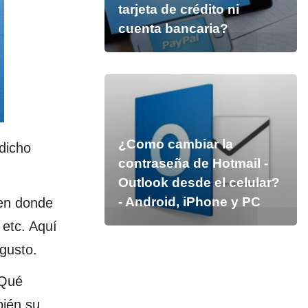
tarjeta de crédito ni
cuenta bancaria?
¿Como cambiar la
 dicho
contraseña de Hotmail -
Outlook desde el celular?
- Android, iPhone y PC
n donde
 etc. Aquí
gusto.
¿Qué
bién su