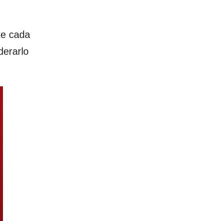
te cada
derarlo