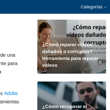
Categorías
¿Cómo reparar vídeos
dañados o corruptos?
 de una
Herramienta para reparar
nte para
vídeos
a
es
Adobe
ramientas
¿Cómo recuperar el