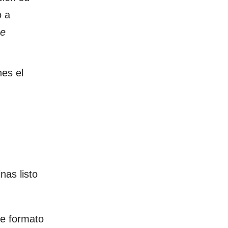
o a
ce
nes el
as listo
te formato