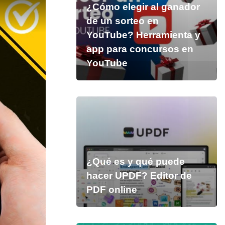
¿Cómo elegir al ganador
de un sorteo en
YouTube? Herramienta y
app para concursos en
YouTube
¿Qué es y qué puede
hacer UPDF? Editor de
PDF online