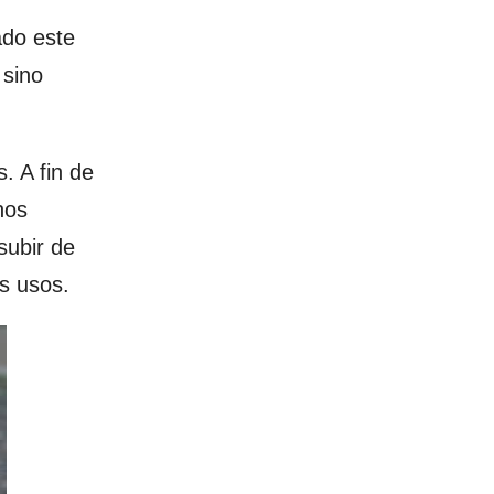
ado este
 sino
s.
A fin de
nos
subir de
es usos.