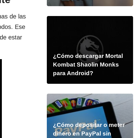
nas de las
todos. Ese
de estar
¿Cómo descargar Mortal
Kombat Shaolin Monks
para Android?
¿Cómo depositar o meter
dinero en PayPal sin