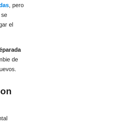
das
, pero
 se
gar el
képarada
mbie de
huevos.
mon
tal