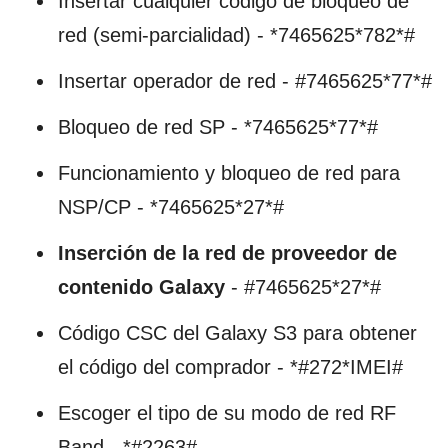
Insertar cualquier código de bloqueo de
red (semi-parcialidad) - *7465625*782*#
Insertar operador de red - #7465625*77*#
Bloqueo de red SP - *7465625*77*#
Funcionamiento y bloqueo de red para
NSP/CP - *7465625*27*#
Inserción de la red de proveedor de
contenido Galaxy
- #7465625*27*#
Código CSC del Galaxy S3 para obtener
el código del comprador - *#272*IMEI#
Escoger el tipo de su modo de red RF
Band - *#2263#