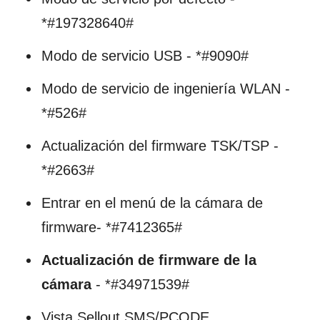
*#197328640#
Modo de servicio USB - *#9090#
Modo de servicio de ingeniería WLAN -
*#526#
Actualización del firmware TSK/TSP -
*#2663#
Entrar en el menú de la cámara de
firmware- *#7412365#
Actualización de firmware de la
cámara
- *#34971539#
Vista Sellout SMS/PCODE