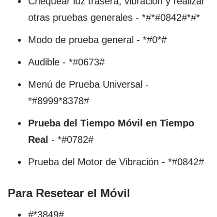
Chequear luz trasera, vibración y realizar
otras pruebas generales - *#*#0842#*#*
Modo de prueba general - *#0*#
Audible - *#0673#
Menú de Prueba Universal -
*#8999*8378#
Prueba del Tiempo Móvil en Tiempo
Real
- *#0782#
Prueba del Motor de Vibración - *#0842#
Para Resetear el Móvil
#*3849#