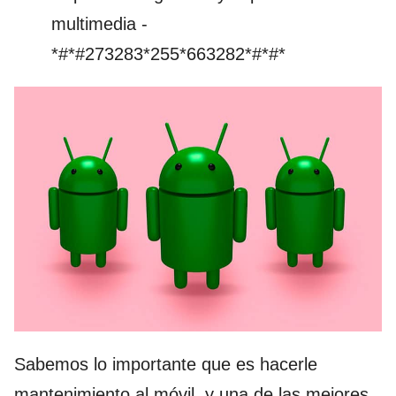
multimedia -
*#*#273283*255*663282*#*#*
Sabemos lo importante que es hacerle
mantenimiento al móvil, y una de las mejores