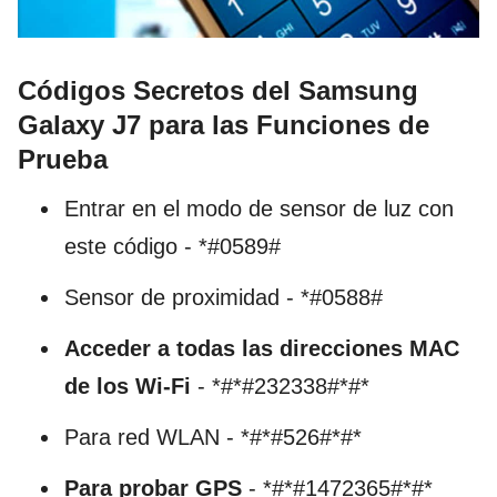
Códigos Secretos del Samsung
Galaxy J7 para las Funciones de
Prueba
Entrar en el modo de sensor de luz con
este código - *#0589#
Sensor de proximidad - *#0588#
Acceder a todas las direcciones MAC
de los Wi-Fi
- *#*#232338#*#*
Para red WLAN - *#*#526#*#*
Para probar GPS
- *#*#1472365#*#*