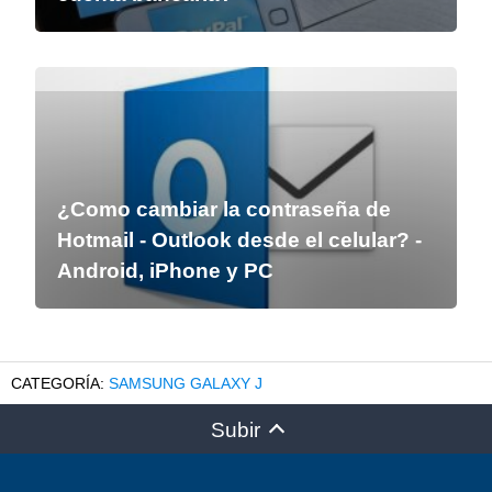
¿Como cambiar la contraseña de
Hotmail - Outlook desde el celular? -
Android, iPhone y PC
SAMSUNG GALAXY J
Subir