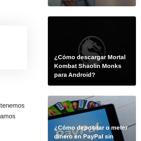
¿Cómo descargar Mortal
Kombat Shaolin Monks
para Android?
 tenemos
stamos
¿Cómo depositar o meter
dinero en PayPal sin