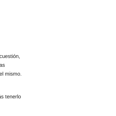
cuestión,
ías
el mismo.
ás tenerlo