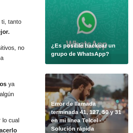
i, tanto
jor.
¿Es posible hackear un
tivos, no
grupo de WhatsApp?
na
nos
ya
 algún
Error de llamada
terminada 41, 127, 50 y 31
 lo cual
en mi línea Telcel -
Solución rápida
acerlo