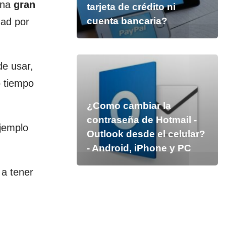
una
gran
tarjeta de crédito ni
cuenta bancaria?
dad por
de usar,
o tiempo
¿Como cambiar la
contraseña de Hotmail -
ejemplo
Outlook desde el celular?
- Android, iPhone y PC
 a tener