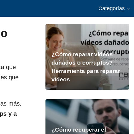
Categorías
 o
¿Cómo reparar vídeos
dañados o corruptos?
ta que
Herramienta para reparar
des que
vídeos
sas más.
ps y a
¿Cómo recuperar el