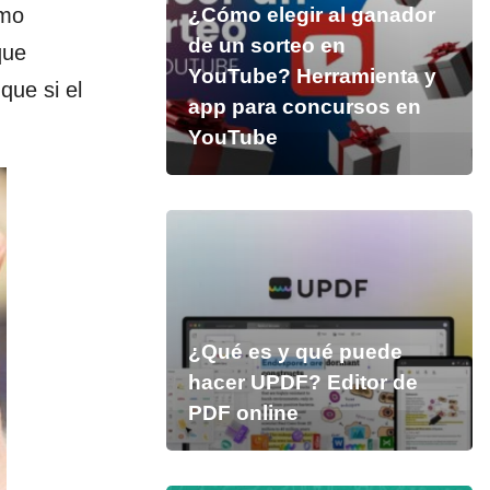
imo
¿Cómo elegir al ganador
de un sorteo en
que
YouTube? Herramienta y
que si el
app para concursos en
YouTube
¿Qué es y qué puede
hacer UPDF? Editor de
PDF online