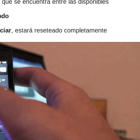
que se encuentra entre las disponibles
odo
ciar
, estará reseteado completamente