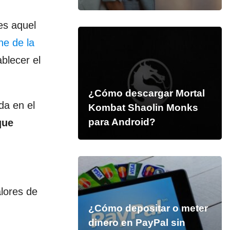
es aquel
e de la
blecer el
¿Cómo descargar Mortal
da en el
Kombat Shaolin Monks
para Android?
que
alores de
¿Cómo depositar o meter
dinero en PayPal sin