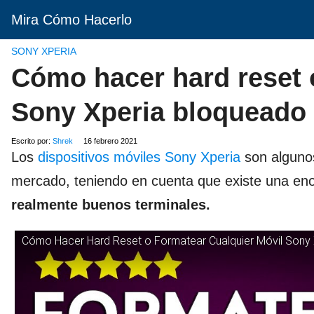
Mira Cómo Hacerlo
SONY XPERIA
Cómo hacer hard reset 
Sony Xperia bloqueado 
Escrito por:
Shrek
16 febrero 2021
Los
dispositivos móviles Sony Xperia
son alguno
mercado, teniendo en cuenta que existe una eno
realmente buenos terminales.
Cómo Hacer Hard Reset o Formatear Cualquier Móvil Sony 