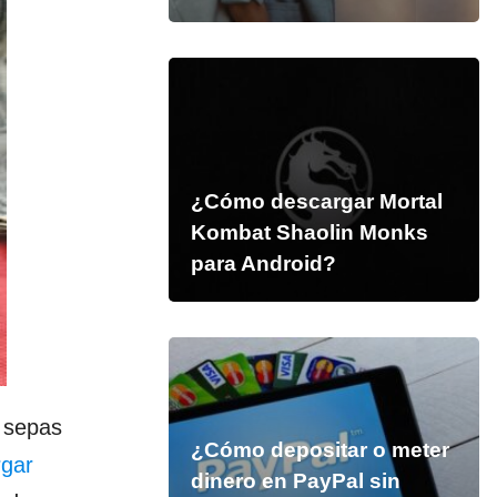
¿Cómo descargar Mortal
Kombat Shaolin Monks
para Android?
 sepas
¿Cómo depositar o meter
rgar
dinero en PayPal sin