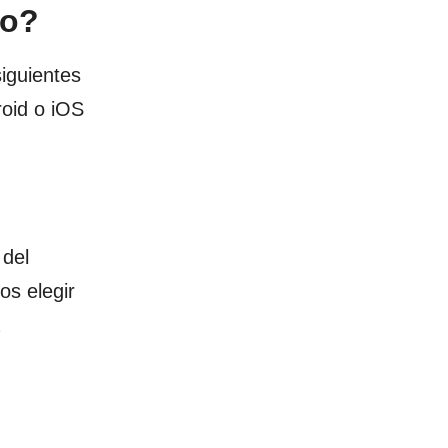
do?
iguientes
oid o iOS
 del
os elegir