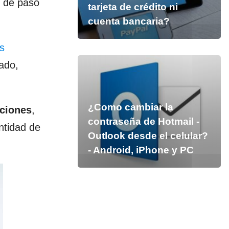
y de paso
tarjeta de crédito ni
cuenta bancaria?
s
ado,
¿Como cambiar la
aciones
,
contraseña de Hotmail -
ntidad de
Outlook desde el celular?
- Android, iPhone y PC