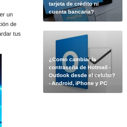
tarjeta de crédito ni
cuenta bancaria?
ner un
ción de
rdar tus
¿Como cambiar la
contraseña de Hotmail -
Outlook desde el celular?
- Android, iPhone y PC