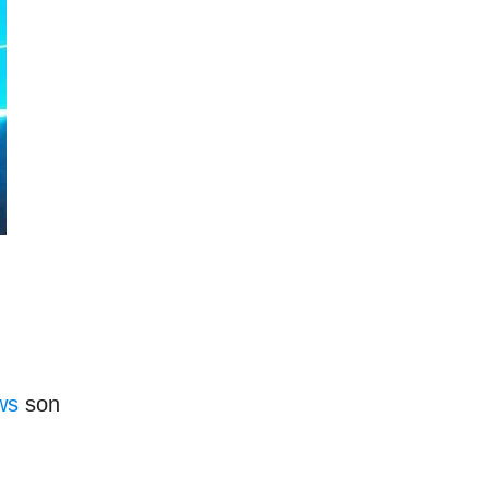
ows
son