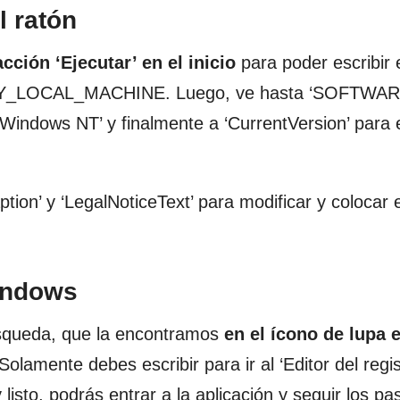
l ratón
acción ‘Ejecutar’ en el inicio
para poder escribir 
 HKEY_LOCAL_MACHINE. Luego, ve hasta ‘SOFTWAR
 ‘Windows NT’ y finalmente a ‘CurrentVersion’ para 
tion’ y ‘LegalNoticeText’ para modificar y colocar e
indows
úsqueda, que la encontramos
en el ícono de lupa e
olamente debes escribir para ir al ‘Editor del regist
isto, podrás entrar a la aplicación y seguir los pa