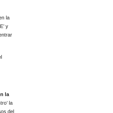
en la
E’ y
entrar
l
n la
ro’ la
sos del