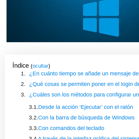
Índice
(
)
¿En cuánto tiempo se añade un mensaje de 
¿Qué cosas se permiten poner en el login 
¿Cuáles son los métodos para configurar u
Desde la acción ‘Ejecutar’ con el ratón
Con la barra de búsqueda de Windows
Con comandos del teclado
A través de la interfaz gráfica del sistem