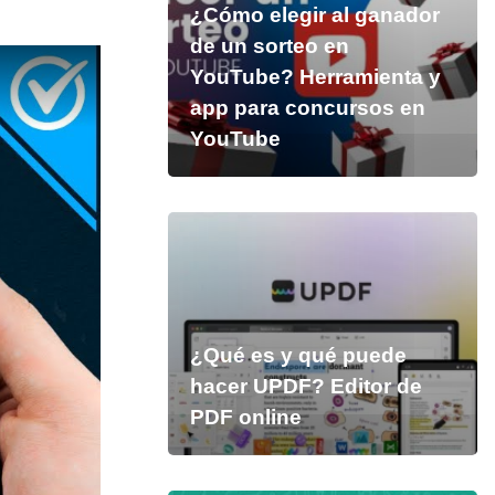
¿Cómo elegir al ganador
de un sorteo en
YouTube? Herramienta y
app para concursos en
YouTube
¿Qué es y qué puede
hacer UPDF? Editor de
PDF online