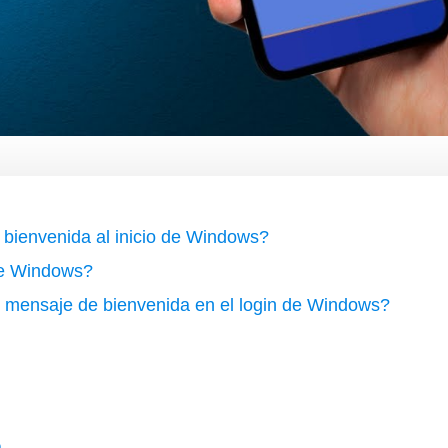
bienvenida al inicio de Windows?
de Windows?
n mensaje de bienvenida en el login de Windows?
a