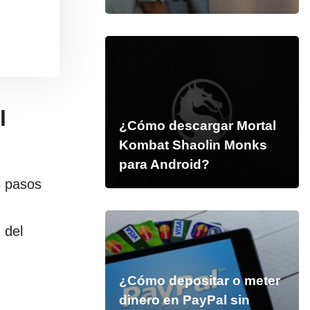
l
¿Cómo descargar Mortal
Kombat Shaolin Monks
para Android?
s pasos
d del
¿Cómo depositar o meter
dinero en PayPal sin