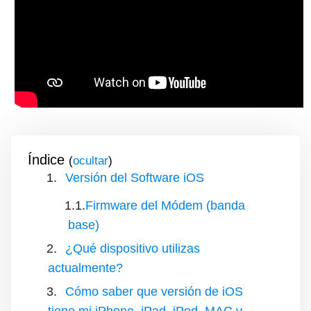
Índice
(
)
Versión del Software iOS
Firmware del Módem (banda
base)
¿Qué dispositivo utilizas
actualmente?
Cómo saber que versión de iOS