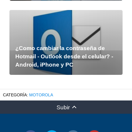
¿Como cambiar la contraseña de
Hotmail - Outlook desde el celular? -
Android, iPhone y PC
MOTOROLA
Subir