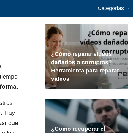
Categorías
¿Cómo reparar vídeos
dañados o corruptos?
a
Herramienta para reparar
 tiempo
vídeos
 forma.
stros
r. Hay
 así que
¿Cómo recuperar el