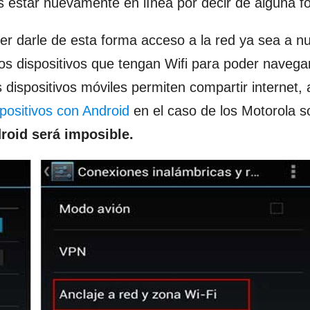
 estar nuevamente en línea por decir de alguna f
er darle de esta forma acceso a la red ya sea a n
os dispositivos que tengan Wifi para poder navega
dispositivos móviles permiten compartir internet, 
positivos con Android
en el caso de los Motorola s
roid será imposible.