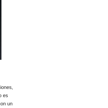
iones,
o es
con un