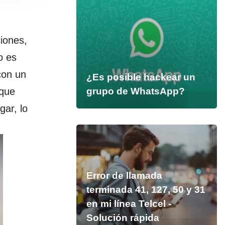
iones,
o es
on un
¿Es posible hackear un
 que
grupo de WhatsApp?
ar, lo
Error de llamada
terminada 41, 127, 50 y 31
en mi línea Telcel -
Solución rápida