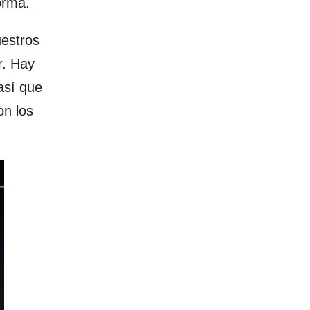
orma.
uestros
r. Hay
así que
on los