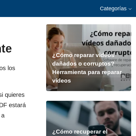
Categorías
nte
¿Cómo reparar vídeos
dañados o corruptos?
os los
Herramienta para reparar
vídeos
i quieres
PDF estará
 a
¿Cómo recuperar el