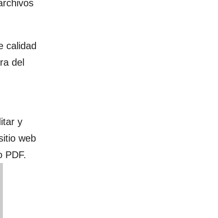
archivos
e calidad
ra del
itar y
sitio web
o PDF.