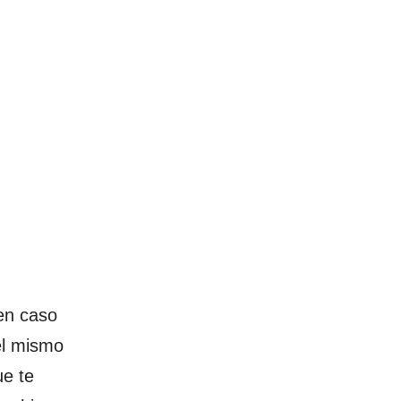
en caso
el mismo
ue te