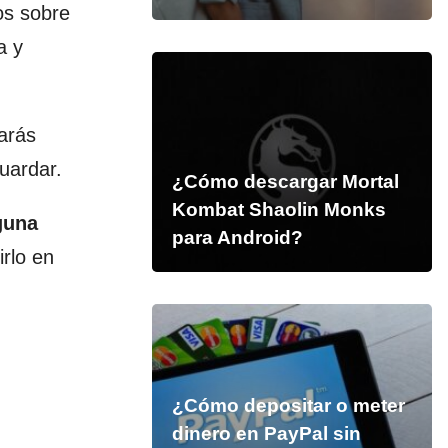
os sobre
a y
harás
uardar.
¿Cómo descargar Mortal
Kombat Shaolin Monks
guna
para Android?
rlo en
¿Cómo depositar o meter
dinero en PayPal sin