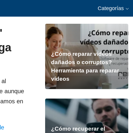
Categorías
'
ga
¿Cómo reparar vídeos
dañados o corruptos?
Herramienta para reparar
vídeos
 al
ue aunque
damos en
de
¿Cómo recuperar el