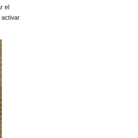
r el
 activar