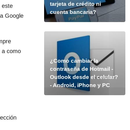
tarjeta de crédito ni
 este
cuenta bancaria?
la Google
empre
il a como
¿Como cambiar la
contraseña de Hotmail -
Outlook desde el celular?
- Android, iPhone y PC
sección