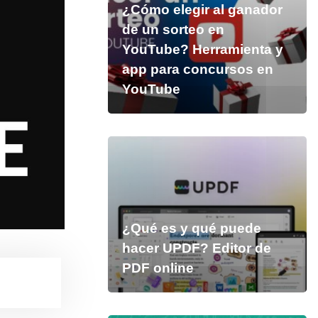
¿Cómo elegir al ganador
de un sorteo en
YouTube? Herramienta y
app para concursos en
YouTube
¿Qué es y qué puede
hacer UPDF? Editor de
PDF online