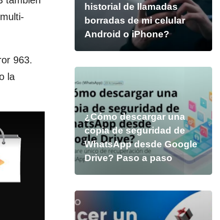
3 también
historial de llamadas
multi-
borradas de mi celular
Android o iPhone?
ror 963.
o la
¿Cómo descargar una
copia de seguridad de
WhatsApp desde Google
Drive? Paso a paso