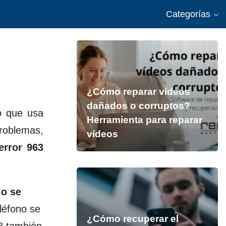
Categorías
¿Cómo reparar vídeos
dañados o corruptos?
o que usa
Herramienta para reparar
problemas,
vídeos
error 963
lo se
léfono se
¿Cómo recuperar el