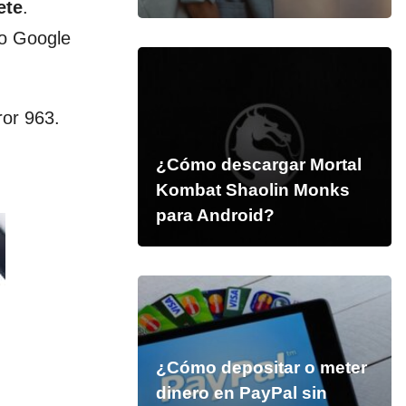
ete
.
do Google
ror 963.
¿Cómo descargar Mortal
Kombat Shaolin Monks
para Android?
¿Cómo depositar o meter
dinero en PayPal sin