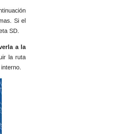
ntinuación
mas. Si el
eta SD.
erla a la
r la ruta
interno.