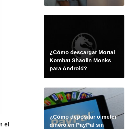
¿Cómo descargar Mortal
Kombat Shaolin Monks
para Android?
¿Cómo depositar o meter
n el
dinero en PayPal sin