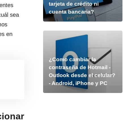
tarjeta de crédito ni
ientes
cuenta bancaria?
cuál sea
mos
es en
¿Como cambiar la
contraseña de Hotmail -
Outlook desde el celular?
- Android, iPhone y PC
cionar