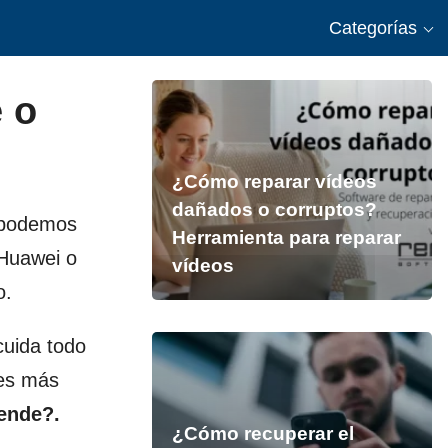
Categorías
 o
¿Cómo reparar vídeos
dañados o corruptos?
e podemos
Herramienta para reparar
Huawei o
vídeos
o.
cuida todo
les más
iende?.
¿Cómo recuperar el