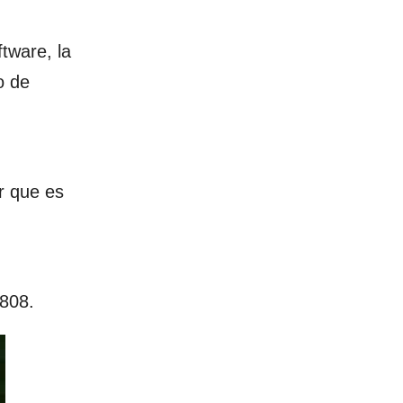
tware, la
o de
r que es
808.