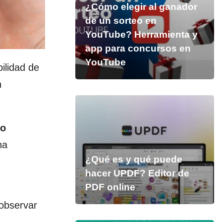
¿Cómo elegir al ganador
de un sorteo en
YouTube? Herramienta y
app para concursos en
YouTube
ilidad de
n
mo
na
¿Qué es y qué puede
hacer UPDF? Editor de
PDF online
 observar