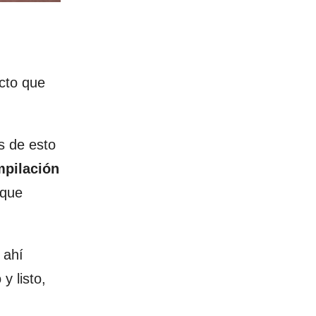
cto que
s de esto
mpilación
 que
 ahí
y listo,