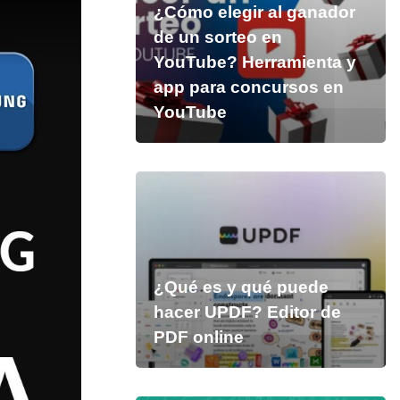
¿Cómo elegir al ganador
de un sorteo en
YouTube? Herramienta y
app para concursos en
YouTube
¿Qué es y qué puede
hacer UPDF? Editor de
PDF online