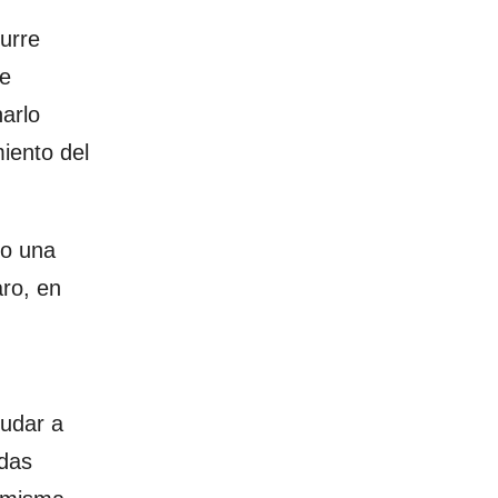
urre
de
arlo
miento del
so una
ro, en
yudar a
rdas