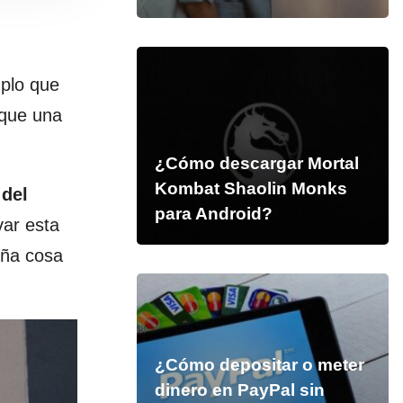
mplo que
 que una
¿Cómo descargar Mortal
Kombat Shaolin Monks
 del
para Android?
var esta
eña cosa
¿Cómo depositar o meter
dinero en PayPal sin