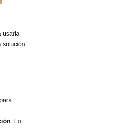
a usarla
 solución
 para
ción
. Lo