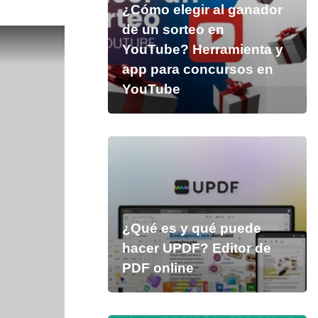
¿Cómo elegir al ganador
de un sorteo en
YouTube? Herramienta y
app para concursos en
YouTube
¿Qué es y qué puede
hacer UPDF? Editor de
PDF online