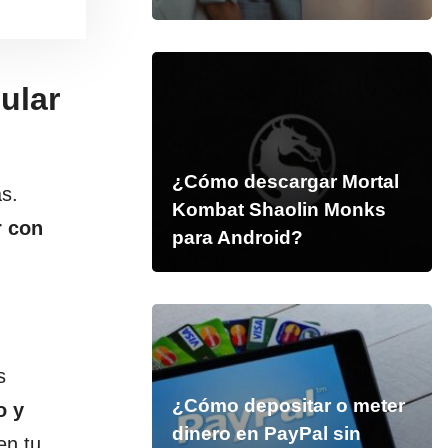
ular
¿Cómo descargar Mortal
s.
Kombat Shaolin Monks
r con
para Android?
s
¿Cómo depositar o meter
o y
dinero en PayPal sin
en tu