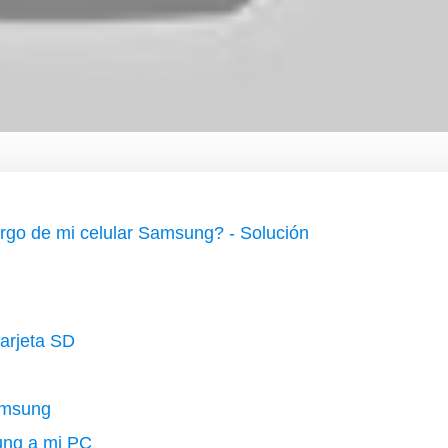
rgo de mi celular Samsung? - Solución
tarjeta SD
amsung
ung a mi PC