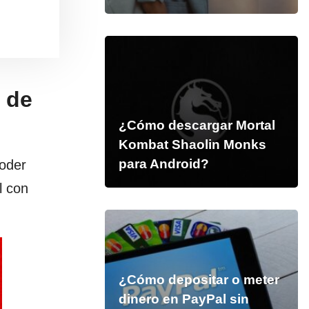
 de
¿Cómo descargar Mortal
Kombat Shaolin Monks
para Android?
poder
l con
¿Cómo depositar o meter
dinero en PayPal sin