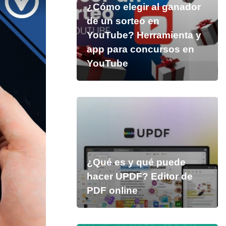
¿Cómo elegir al ganador
de un sorteo en
YouTube? Herramienta y
app para concursos en
YouTube
¿Qué es y qué puede
hacer UPDF? Editor de
PDF online