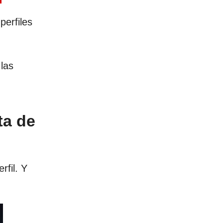
s
perfiles
 las
ta de
rfil. Y