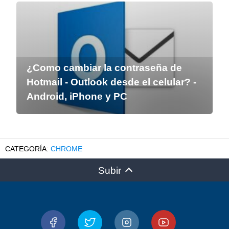
¿Como cambiar la contraseña de
Hotmail - Outlook desde el celular? -
Android, iPhone y PC
CHROME
Subir