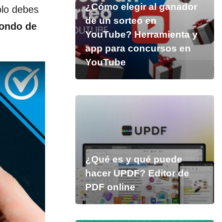
¿Cómo elegir al ganador
olo debes
de un sorteo en
fondo de
YouTube? Herramienta y
app para concursos en
YouTube
¿Qué es y qué puede
hacer UPDF? Editor de
PDF online