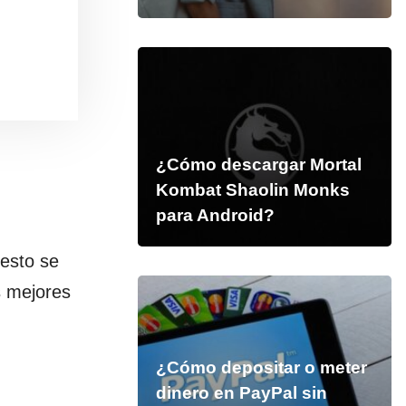
¿Cómo descargar Mortal
Kombat Shaolin Monks
para Android?
 esto se
s mejores
¿Cómo depositar o meter
dinero en PayPal sin