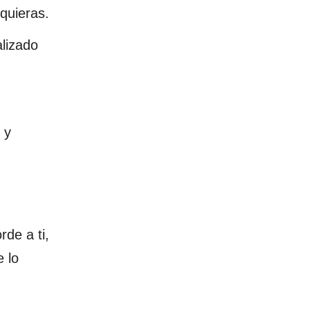
quieras.
alizado
 y
de a ti,
e lo