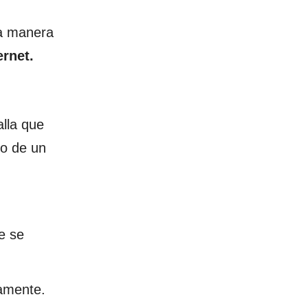
la manera
ernet.
alla que
lo de un
e se
tamente.