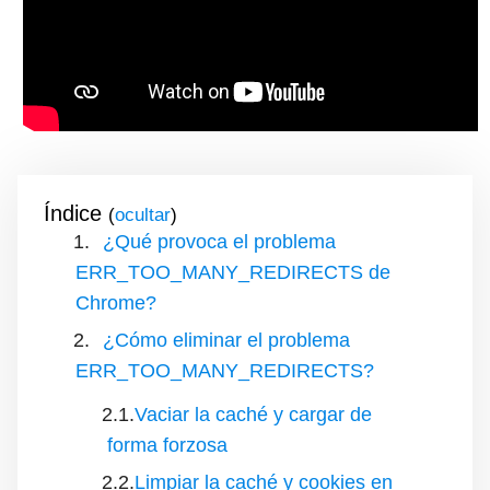
Índice
(
)
¿Qué provoca el problema
ERR_TOO_MANY_REDIRECTS de
Chrome?
¿Cómo eliminar el problema
ERR_TOO_MANY_REDIRECTS?
Vaciar la caché y cargar de
forma forzosa
Limpiar la caché y cookies en