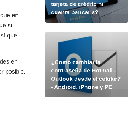
tarjeta de crédito ni
cuenta bancaria?
 que en
ue si
así que
udes en
¿Como cambiar la
contraseña de Hotmail -
r posible.
Outlook desde el celular?
- Android, iPhone y PC