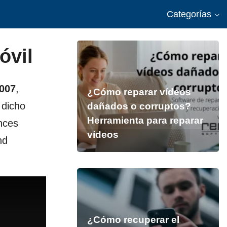
Categorías
óvil
 007
,
¿Cómo reparar vídeos
 dicho
dañados o corruptos?
Herramienta para reparar
nces
vídeos
nd
¿Cómo recuperar el