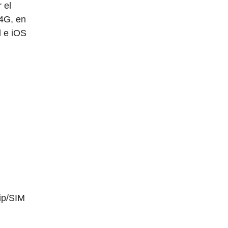
 el
4G, en
d e iOS
ip/SIM