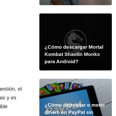
¿Cómo descargar Mortal
Kombat Shaolin Monks
para Android?
estión, el
as y es
¿Cómo depositar o meter
ible
dinero en PayPal sin