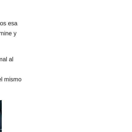
mos esa
rmine y
al al
l mismo