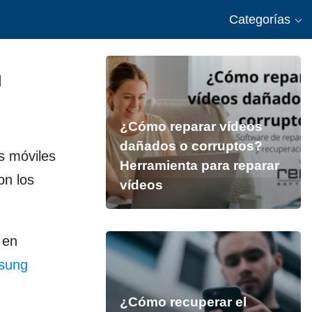
Categorías
n
¿Cómo reparar vídeos
dañados o corruptos?
s móviles
Herramienta para reparar
n los
vídeos
 en
msung
¿Cómo recuperar el