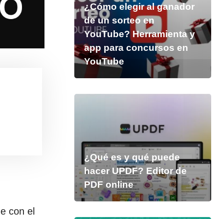
¿Cómo elegir al ganador
de un sorteo en
YouTube? Herramienta y
app para concursos en
YouTube
¿Qué es y qué puede
hacer UPDF? Editor de
PDF online
e con el