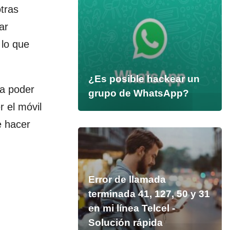
tras
ar
 lo que
¿Es posible hackear un
ra poder
grupo de WhatsApp?
 el móvil
e hacer
Error de llamada
terminada 41, 127, 50 y 31
en mi línea Telcel -
Solución rápida