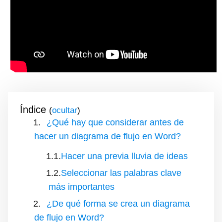
Índice
(
)
¿Qué hay que considerar antes de
hacer un diagrama de flujo en Word?
Hacer una previa lluvia de ideas
Seleccionar las palabras clave
más importantes
¿De qué forma se crea un diagrama
de flujo en Word?