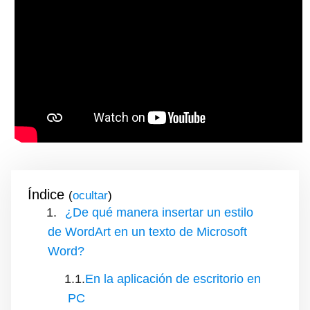
Índice
(
)
¿De qué manera insertar un estilo
de WordArt en un texto de Microsoft
Word?
En la aplicación de escritorio en
PC