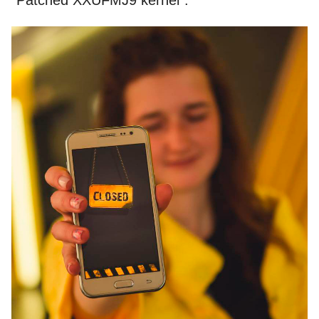
“Patched XXUFMJ9 kernel”.