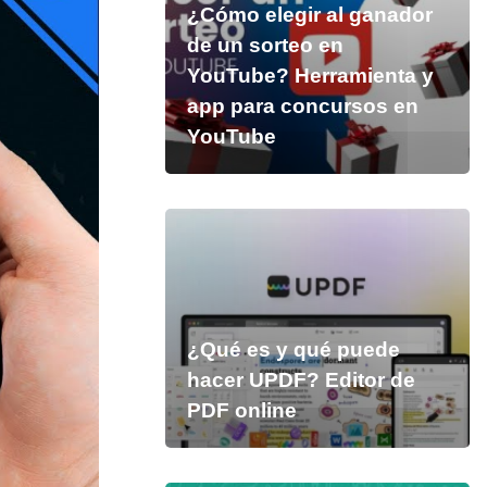
¿Cómo elegir al ganador
de un sorteo en
YouTube? Herramienta y
app para concursos en
YouTube
¿Qué es y qué puede
hacer UPDF? Editor de
PDF online