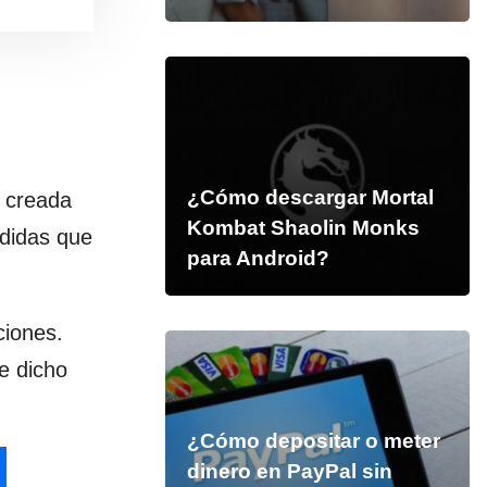
¿Cómo descargar Mortal
a creada
Kombat Shaolin Monks
edidas que
para Android?
ciones.
de dicho
¿Cómo depositar o meter
dinero en PayPal sin