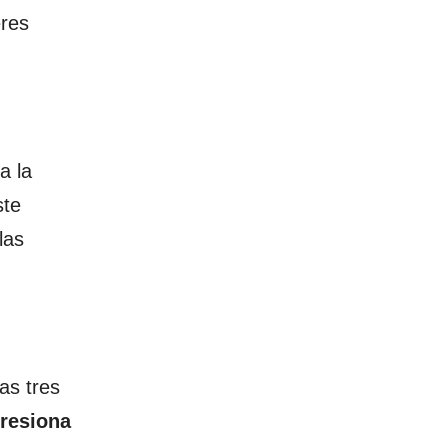
eres
a la
ste
las
as tres
resiona