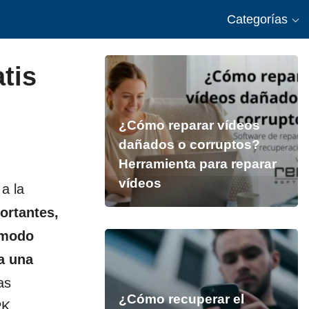
Categorías
tis
¿Cómo reparar vídeos
dañados o corruptos?
Herramienta para reparar
vídeos
a la
ortantes,
 modo
a una
as
¿Cómo recuperar el
PK.