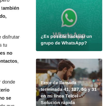
 pero
 t
ambién
do,
¿Es posible hackear un
 disfrutar
grupo de WhatsApp?
s tu
ves no
ontactos
,
r donde
Error de llamada
terminada 41, 127, 50 y 31
terio
en mi línea Telcel -
no se
Solución rápida