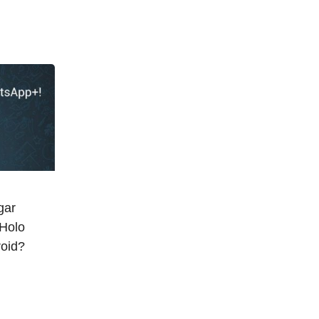
gar
Holo
roid?