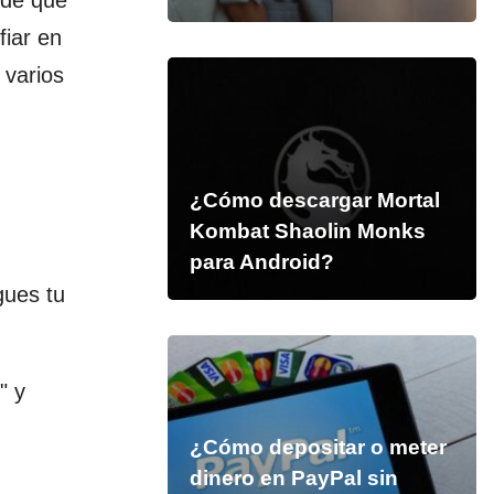
 de que
fiar en
 varios
¿Cómo descargar Mortal
Kombat Shaolin Monks
para Android?
gues tu
" y
¿Cómo depositar o meter
dinero en PayPal sin