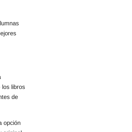
olumnas
mejores
a
 los libros
ntes de
a opción