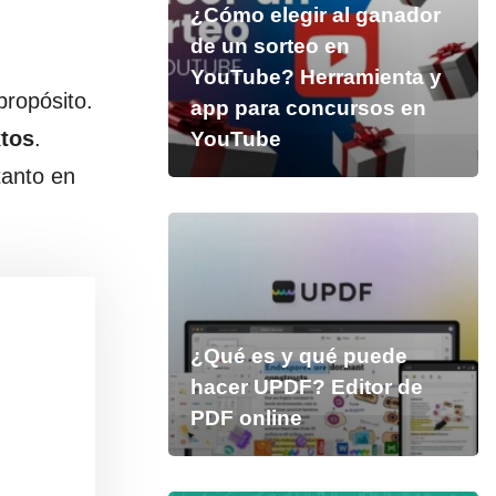
¿Cómo elegir al ganador
de un sorteo en
YouTube? Herramienta y
propósito.
app para concursos en
xtos
.
YouTube
tanto en
¿Qué es y qué puede
hacer UPDF? Editor de
PDF online