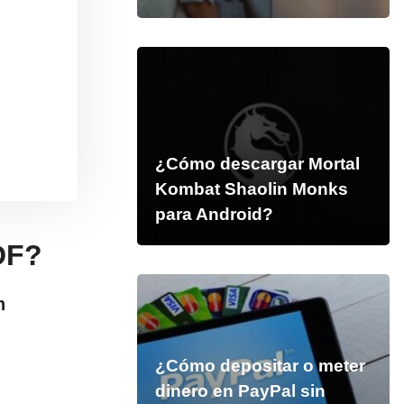
¿Cómo descargar Mortal
Kombat Shaolin Monks
para Android?
DF?
n
¿Cómo depositar o meter
dinero en PayPal sin