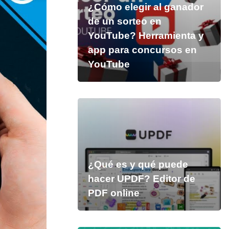
¿Cómo elegir al ganador
de un sorteo en
YouTube? Herramienta y
app para concursos en
YouTube
¿Qué es y qué puede
hacer UPDF? Editor de
PDF online