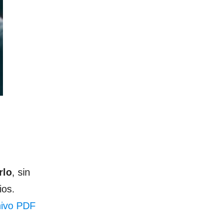
rlo
, sin
ios.
hivo PDF