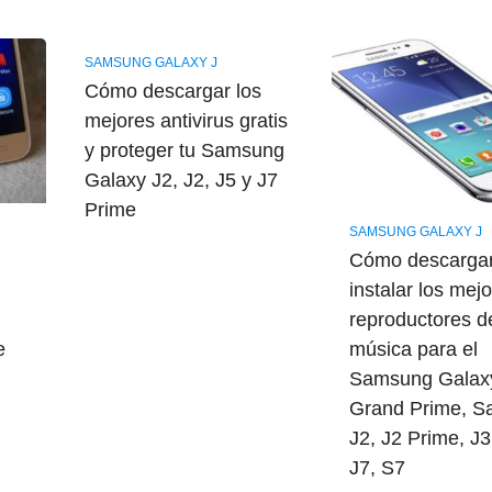
SAMSUNG GALAXY J
Cómo descargar los
mejores antivirus gratis
y proteger tu Samsung
Galaxy J2, J2, J5 y J7
Prime
SAMSUNG GALAXY J
Cómo descargar
instalar los mej
,
reproductores d
e
música para el
Samsung Galax
Grand Prime, 
J2, J2 Prime, J3
J7, S7