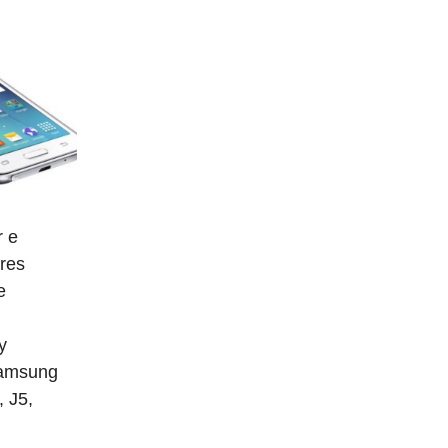
 e
ores
e
y
Samsung
, J5,