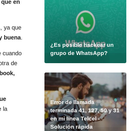
 que en
, ya que
uy buena
.
¿Es posible hackear un
e cuando
grupo de WhatsApp?
otra de
ebook,
que
Error de llamada
 la
terminada 41, 127, 50 y 31
en mi línea Telcel -
Solución rápida