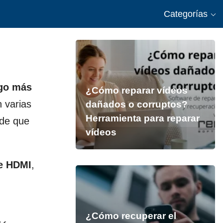
Categorías
lgo más
¿Cómo reparar vídeos
 varias
dañados o corruptos?
Herramienta para reparar
 de que
vídeos
le HDMI
,
¿Cómo recuperar el