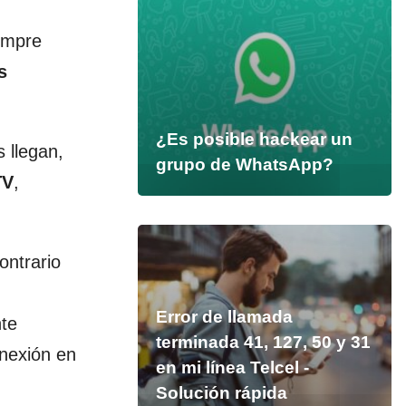
empre
s
¿Es posible hackear un
 llegan,
grupo de WhatsApp?
TV
,
ontrario
Error de llamada
te
terminada 41, 127, 50 y 31
onexión en
en mi línea Telcel -
Solución rápida