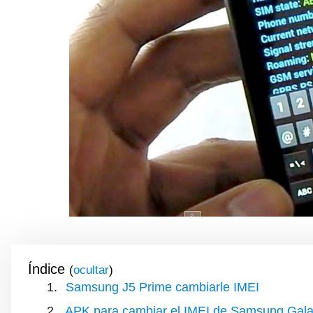
Índice
(
)
Samsung J5 Prime cambiarle IMEI
APK para cambiar el IMEI de Samsung Gala