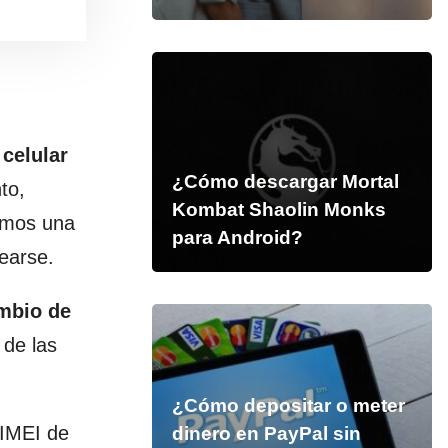
 celular
¿Cómo descargar Mortal
to,
Kombat Shaolin Monks
emos una
para Android?
earse.
ambio de
de las
¿Cómo depositar o meter
 IMEI de
dinero en PayPal sin