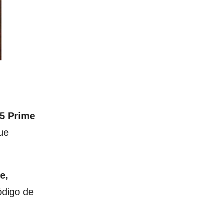
5 Prime
ue
e,
ódigo de