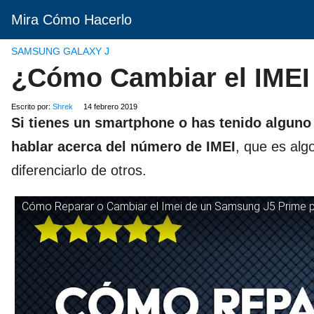
Mira Cómo Hacerlo
SAMSUNG GALAXY J
¿Cómo Cambiar el IMEI
Escrito por:
Shrek
14 febrero 2019
Si tienes un smartphone o has tenido algun
hablar acerca del número de IMEI
, que es alg
diferenciarlo de otros.
Cómo Reparar o Cambiar el Imei de un Samsung J5 Prime 