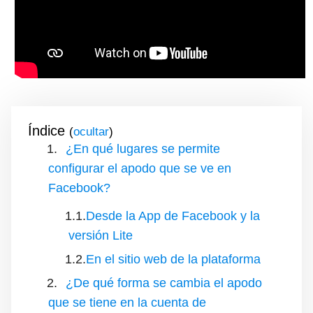
Índice
(
)
¿En qué lugares se permite
configurar el apodo que se ve en
Facebook?
Desde la App de Facebook y la
versión Lite
En el sitio web de la plataforma
¿De qué forma se cambia el apodo
que se tiene en la cuenta de