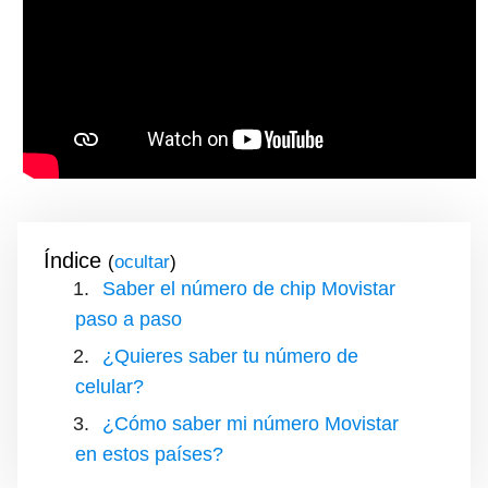
Índice
(
)
Saber el número de chip Movistar
paso a paso
¿Quieres saber tu número de
celular?
¿Cómo saber mi número Movistar
en estos países?