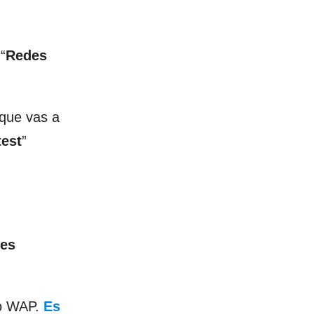
“
Redes
 que vas a
test
”
des
io WAP.
Es