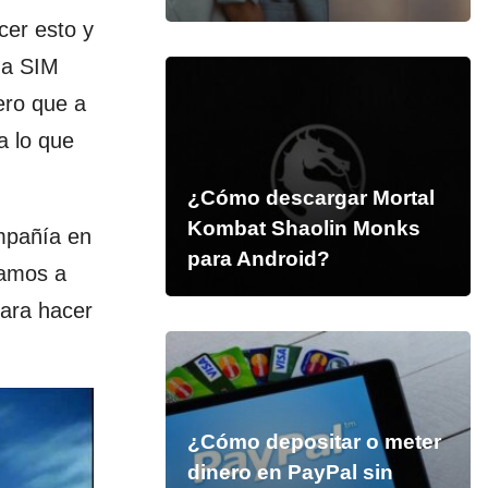
cer esto y
na SIM
ero que a
a lo que
¿Cómo descargar Mortal
Kombat Shaolin Monks
ompañía en
para Android?
vamos a
para hacer
¿Cómo depositar o meter
dinero en PayPal sin