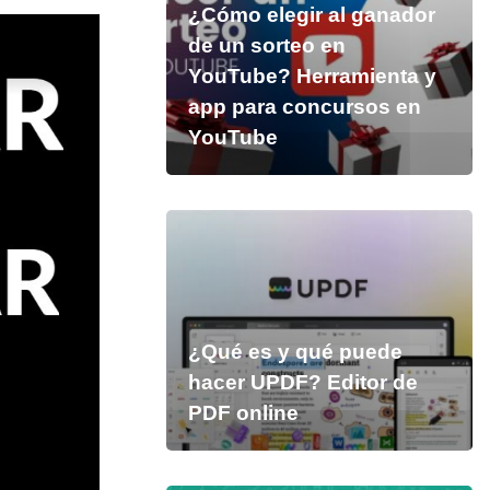
¿Cómo elegir al ganador
de un sorteo en
YouTube? Herramienta y
app para concursos en
YouTube
¿Qué es y qué puede
hacer UPDF? Editor de
PDF online