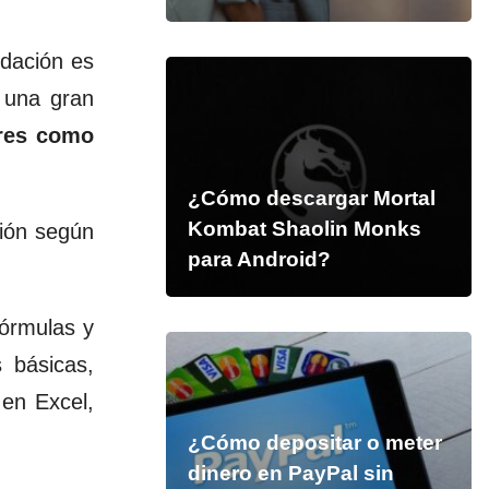
dación es
 una gran
ares como
¿Cómo descargar Mortal
Kombat Shaolin Monks
ción según
para Android?
órmulas y
s básicas,
 en Excel,
¿Cómo depositar o meter
dinero en PayPal sin