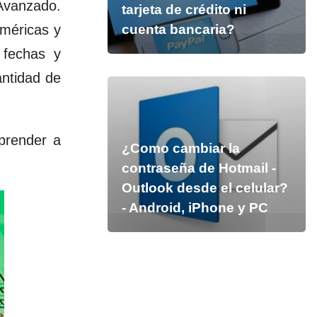
 Avanzado
.
tarjeta de crédito ni
uméricas y
cuenta bancaria?
 fechas y
antidad de
prender a
¿Como cambiar la
contraseña de Hotmail -
Outlook desde el celular?
- Android, iPhone y PC