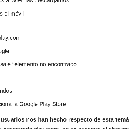
os a WiFi, las descargamos
s el móvil
play.com
ogle
nsaje “elemento no encontrado”
undos
iona la Google Play Store
s usuarios nos han hecho respecto de esta temá