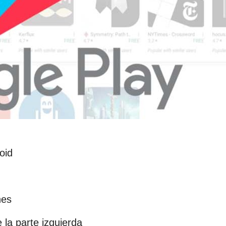
oid
nes
la parte izquierda