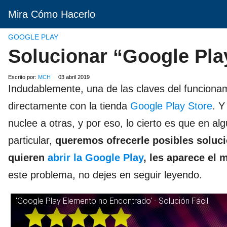
Mira Cómo Hacerlo
GOOGLE PLAY
Solucionar “Google Pl
Escrito por:
MCH
03 abril 2019
Indudablemente, una de las claves del funcionam
directamente con la tienda
Google Play Store
. Y
nuclee a otras, y por eso, lo cierto es que en 
particular,
queremos ofrecerle posibles soluc
quieren
abrir la Google Play
, les aparece el
este problema, no dejes en seguir leyendo.
'Google Play Elemento no Encontrado' - Solución Fácil