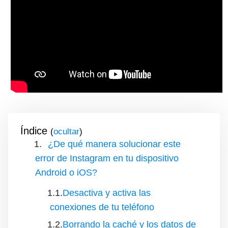
Índice
(
)
¿De qué manera solucionar este
error de Instagram en tu dispositivo
Android o iOS?
Desactiva y activa las
conexiones de tu teléfono
Borrando la caché y los datos de