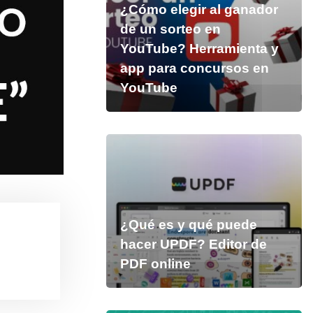
¿Cómo elegir al ganador
de un sorteo en
YouTube? Herramienta y
app para concursos en
YouTube
¿Qué es y qué puede
hacer UPDF? Editor de
PDF online