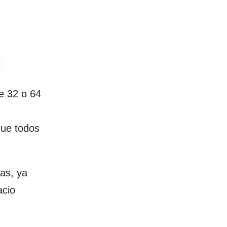
e 32 o 64
que todos
as, ya
acio