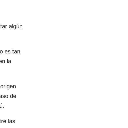
tar algún
lo es tan
en la
 origen
caso de
ú.
tre las