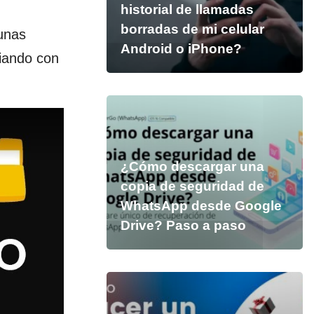
historial de llamadas
borradas de mi celular
 unas
Android o iPhone?
diando con
¿Cómo descargar una
copia de seguridad de
WhatsApp desde Google
Drive? Paso a paso