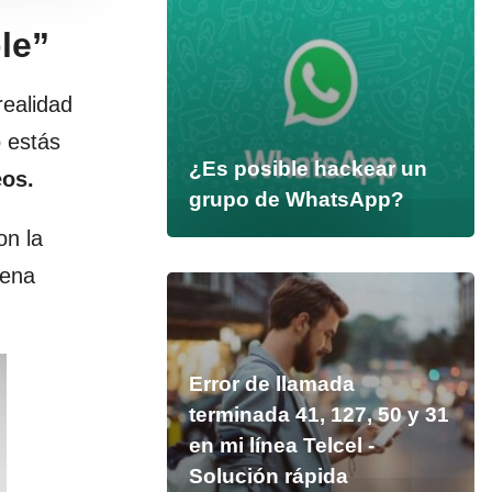
le”
realidad
 estás
¿Es posible hackear un
eos.
grupo de WhatsApp?
on la
pena
Error de llamada
terminada 41, 127, 50 y 31
en mi línea Telcel -
Solución rápida