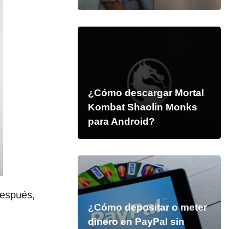
¿Cómo descargar Mortal
Kombat Shaolin Monks
para Android?
espués,
¿Cómo depositar o meter
dinero en PayPal sin