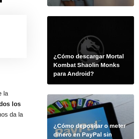
¿Cómo descargar Mortal
Kombat Shaolin Monks
para Android?
 la
odos los
nos da la
¿Cómo depositar o meter
dinero en PayPal sin