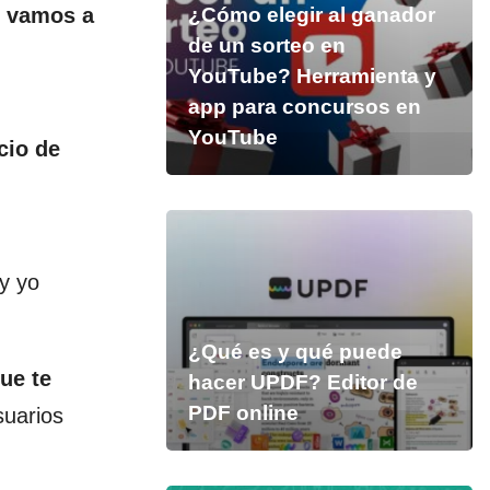
n
vamos a
¿Cómo elegir al ganador
de un sorteo en
YouTube? Herramienta y
app para concursos en
YouTube
cio de
y yo
¿Qué es y qué puede
ue te
hacer UPDF? Editor de
PDF online
suarios