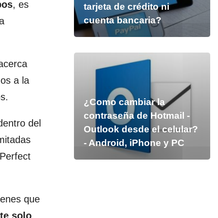
pos
, es
tarjeta de crédito ni
cuenta bancaria?
la
 acerca
os a la
s.
¿Como cambiar la
contraseña de Hotmail -
entro del
Outlook desde el celular?
mitadas
- Android, iPhone y PC
Perfect
ienes que
te solo