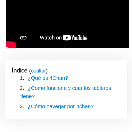
Índice
(
)
¿Qué es 4Chan?
¿Cómo funciona y cuántos tableros
tiene?
¿Cómo navegar por 4chan?