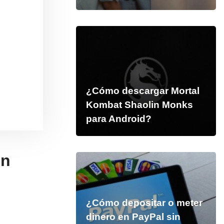
¿Cómo descargar Mortal
Kombat Shaolin Monks
para Android?
en
¿Cómo depositar o meter
dinero en PayPal sin