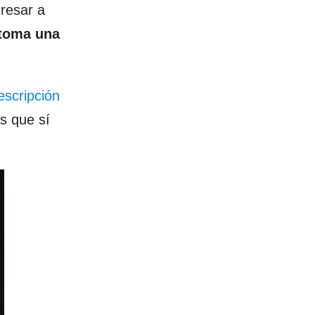
resar a
 toma una
escripción
s que sí