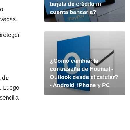
tarjeta de crédito ni
o,
cuenta bancaria?
ivadas.
proteger
¿Como cambiar la
contraseña de Hotmail -
Outlook desde el celular?
 de
- Android, iPhone y PC
n. Luego
sencilla