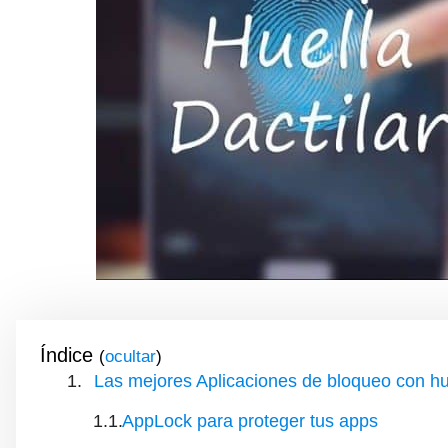
Índice
(
)
Las mejores Aplicaciones de bloqueo con hue
AppLock para proteger tus apps