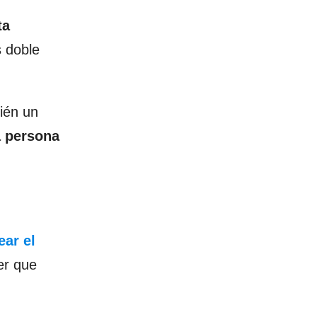
ta
 doble
ién un
 persona
ear el
er que