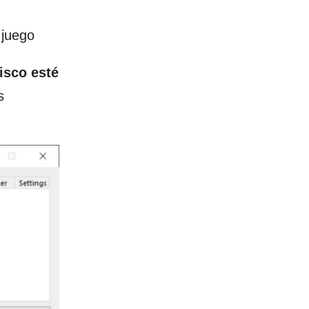
 juego
isco esté
s