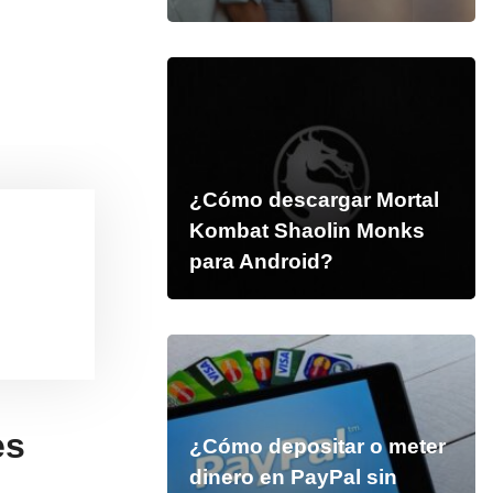
¿Cómo descargar Mortal
Kombat Shaolin Monks
para Android?
es
¿Cómo depositar o meter
dinero en PayPal sin