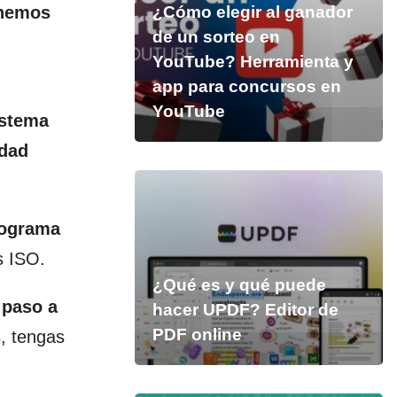
enemos
¿Cómo elegir al ganador
de un sorteo en
YouTube? Herramienta y
app para concursos en
YouTube
istema
idad
rograma
s ISO.
¿Qué es y qué puede
 paso a
hacer UPDF? Editor de
PDF online
s
, tengas