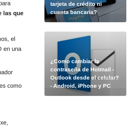
para
tarjeta de crédito ni
cuenta bancaria?
e las que
os, el
O en una
¿Como cambiar la
contraseña de Hotmail -
nador
Outlook desde el celular?
ales como
- Android, iPhone y PC
exe,