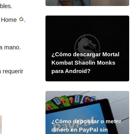
bles.
le Home
.
 a mano.
¿Cómo descargar Mortal
Kombat Shaolin Monks
 requerir
para Android?
¿Cómo depositar o meter
dinero en PayPal sin