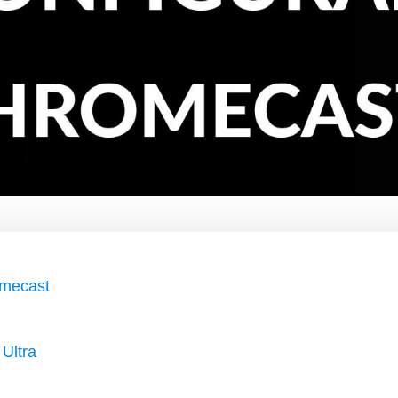
omecast
Ultra