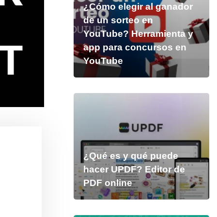
¿Cómo elegir al ganador
de un sorteo en
YouTube? Herramienta y
app para concursos en
YouTube
¿Qué es y qué puede
hacer UPDF? Editor de
PDF online