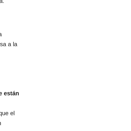
a.
a
sa a la
e están
que el
n