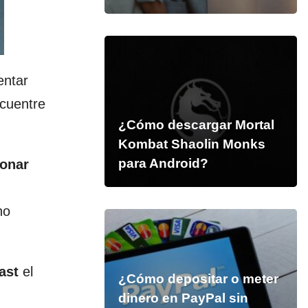
entar
cuentre
¿Cómo descargar Mortal
Kombat Shaolin Monks
para Android?
onar
ho
cast
el
¿Cómo depositar o meter
dinero en PayPal sin