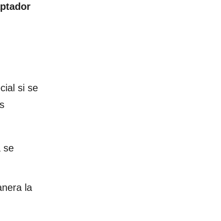
ptador
ial si se
os
 se
anera la