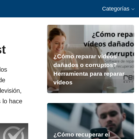
Categorías
t
¿Cómo reparar vídeos
dañados o corruptos?
los
Herramienta para reparar
de
vídeos
levisión,
s lo hace
¿Cómo recuperar el