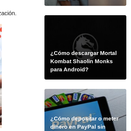
zación.
¿Cómo descargar Mortal
Kombat Shaolin Monks
para Android?
¿Cómo depositar o meter
dinero en PayPal sin