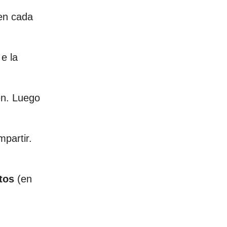
 en cada
e la
gen. Luego
mpartir.
tos
(en