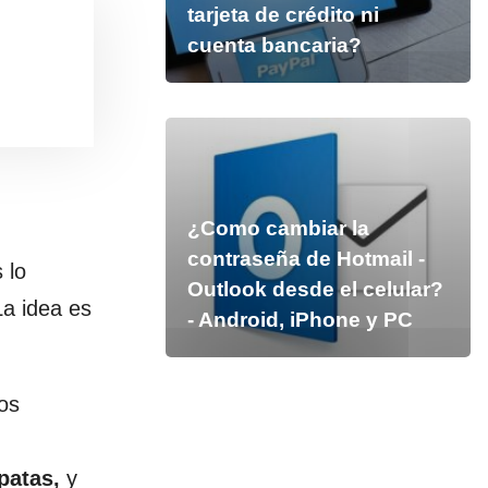
tarjeta de crédito ni
cuenta bancaria?
¿Como cambiar la
contraseña de Hotmail -
 lo
Outlook desde el celular?
La idea es
- Android, iPhone y PC
os
patas,
y