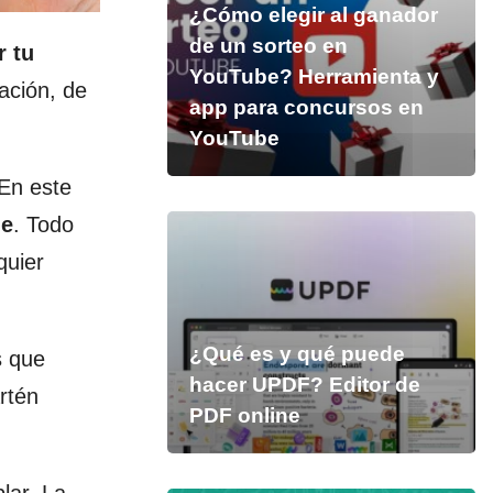
¿Cómo elegir al ganador
de un sorteo en
 tu
YouTube? Herramienta y
ación, de
app para concursos en
YouTube
 En este
le
. Todo
quier
¿Qué es y qué puede
s que
hacer UPDF? Editor de
rtén
PDF online
lar. La