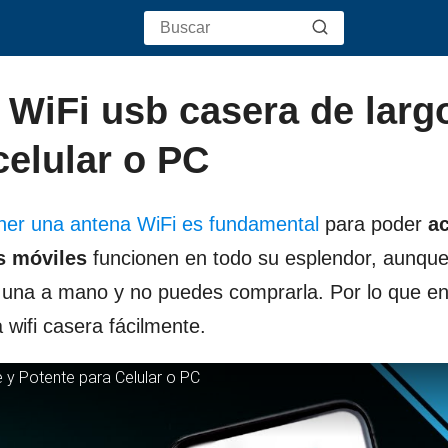
WiFi usb casera de larg
celular o PC
ner una antena WiFi es fundamental
para poder
a
os móviles
funcionen en todo su esplendor, aunqu
 una a mano y no puedes comprarla. Por lo que en
ifi casera fácilmente.
y Potente para Celular o PC