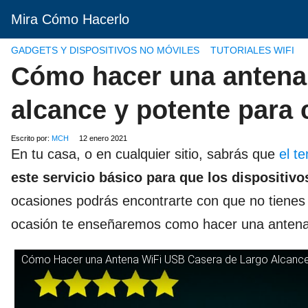
Mira Cómo Hacerlo
GADGETS Y DISPOSITIVOS NO MÓVILES
TUTORIALES WIFI
Cómo hacer una antena 
alcance y potente para 
Escrito por:
MCH
12 enero 2021
En tu casa, o en cualquier sitio, sabrás que
el te
este servicio básico para que los dispositiv
ocasiones podrás encontrarte con que no tienes
ocasión te enseñaremos como hacer una antena w
Cómo Hacer una Antena WiFi USB Casera de Largo Alcance 