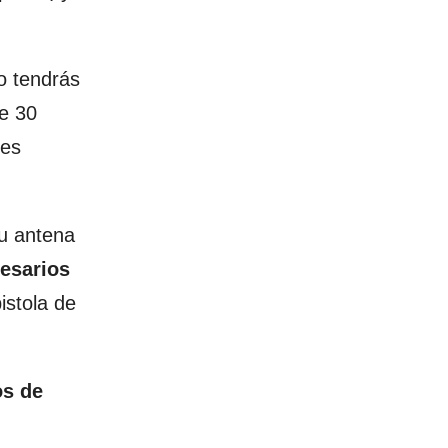
o tendrás
e 30
des
tu antena
esarios
istola de
s de