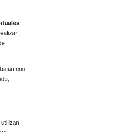
ituales
ealizar
de
abajan con
ido,
utilizan