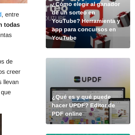
¿Cómo elegir al ganador
de un sorteo en
d
, entre
YouTube? Herramienta y
n todas
app para concursos en
intas
YouTube
os de
os creer
 llevan
 que
¿Qué es y qué puede
hacer UPDF? Editor de
PDF online