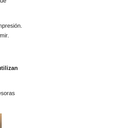
que
mpresión.
mir.
utilizan
esoras