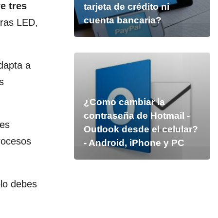
e tres
tarjeta de crédito ni
cuenta bancaria?
oras LED,
dapta a
s
¿Como cambiar la
contraseña de Hotmail -
des
Outlook desde el celular?
rocesos
- Android, iPhone y PC
olo debes