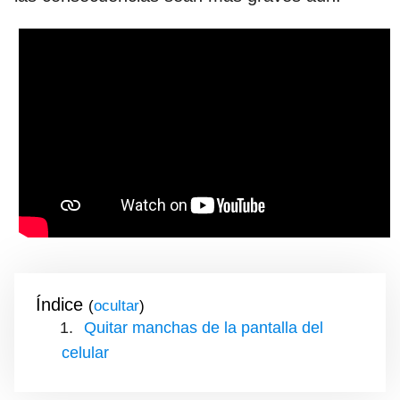
Índice
(
)
Quitar manchas de la pantalla del
celular